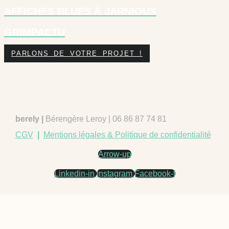
AFFICHES BLUES À JARNIOUX
GRIMPACTU
PARLONS DE VOTRE PROJET !
berely |
Bérengère Leroy | 06 86 87 74 81
CGV
|
Mentions légales & Politique de confidentialité
Arrow-up
Linkedin-in
Instagram
Facebook-f