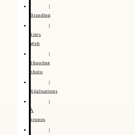
|
Branding
|
Sites
Web
|
Shooting
photo
|
Réalisations
|
À
propos
|