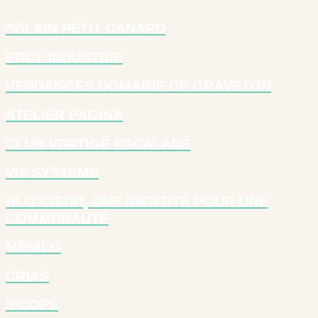
*VILAIN PETIT CANARD
ERCT INDUSTRIE
VENDANGES DOMAINE DE GRAVETON
ATELIER PAGINA
CLUB VERTIGE ESCALADE
VIF SYSTEMS
BLO’CŒUR, UNE IDENTITÉ POUR UNE
COMMUNAUTÉ
MÉNILO
CRIAS
IFCOPS