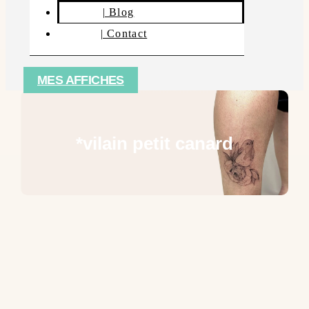
| Blog
| Contact
MES AFFICHES
*vilain petit canard