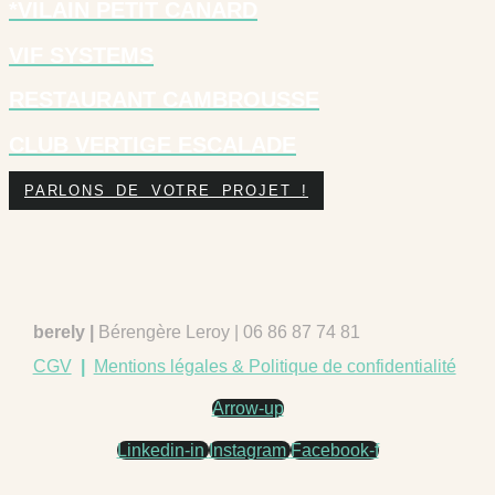
*VILAIN PETIT CANARD
VIF SYSTEMS
RESTAURANT CAMBROUSSE
CLUB VERTIGE ESCALADE
PARLONS DE VOTRE PROJET !
berely |
Bérengère Leroy | 06 86 87 74 81
CGV
|
Mentions légales & Politique de confidentialité
Arrow-up
Linkedin-in
Instagram
Facebook-f