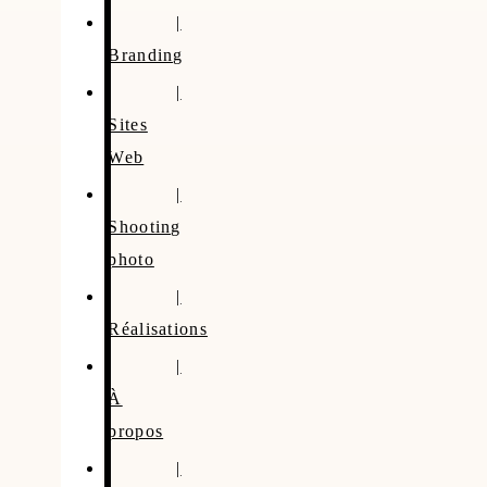
|
Branding
|
Sites
Web
|
Shooting
photo
|
Réalisations
|
À
propos
|