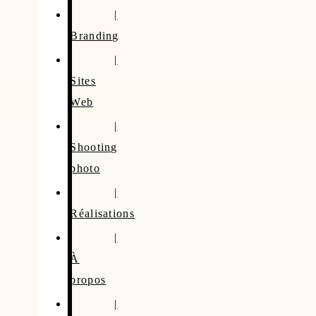
|
Branding
|
Sites
Web
|
Shooting
photo
|
Réalisations
|
À
propos
|