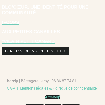
BLO’CŒUR, UNE IDENTITÉ POUR UNE
COMMUNAUTÉ
IFCOPS
AUX PETITES CANAILLES
*VILAIN PETIT CANARD
PARLONS DE VOTRE PROJET !
berely |
Bérengère Leroy | 06 86 87 74 81
CGV
|
Mentions légales & Politique de confidentialité
Arrow-up