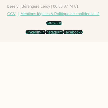
berely |
Bérengère Leroy | 06 86 87 74 81
CGV
|
Mentions légales & Politique de confidentialité
Arrow-up
Linkedin-in
Instagram
Facebook-f