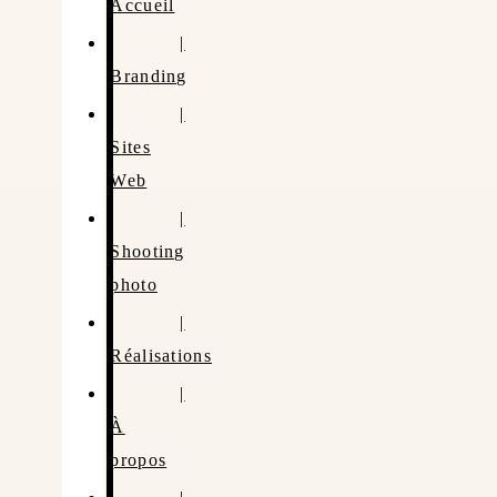
Accueil
|
Branding
|
Sites
Web
|
Shooting
photo
|
Réalisations
|
À
propos