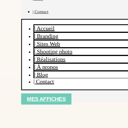
| Contact
| Accueil
| Branding
| Sites Web
| Shooting photo
| Réalisations
| À propos
| Blog
| Contact
MES AFFICHES