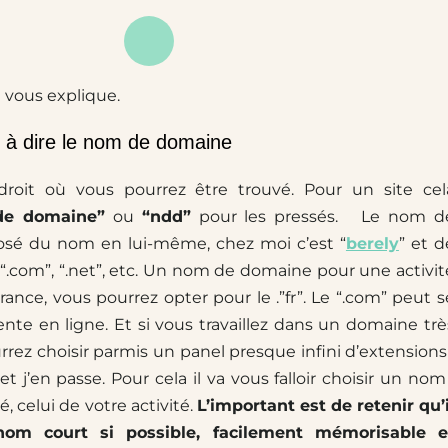
 je vous explique.
t à dire le nom de domaine
endroit où vous pourrez être trouvé. Pour un site cel
de domaine”
ou
“ndd”
pour les pressés.
Le nom d
sé du nom en lui-même, chez moi c’est “
berely
” et d
”, “.com”, “.net”, etc. Un nom de domaine pour une activit
ance, vous pourrez opter pour le .”fr”. Le “.com” peut s
ente en ligne. Et si vous travaillez dans un domaine trè
rez choisir parmis un panel presque infini d’extensions 
z” et j’en passe. Pour cela il va vous falloir choisir un nom 
é, celui de votre activité.
L’important est de retenir qu’i
nom court si possible, facilement mémorisable e