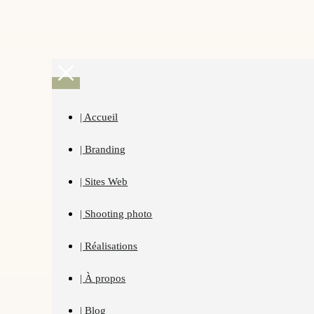
| Accueil
| Branding
| Sites Web
| Shooting photo
| Réalisations
| À propos
| Blog